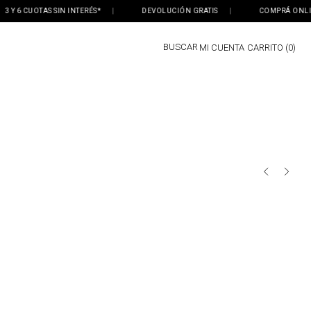
Y 6 CUOTAS SIN INTERÉS*
|
DEVOLUCIÓN GRATIS
|
COMPRÁ ONLINE, 
BUSCAR
MI CUENTA
0