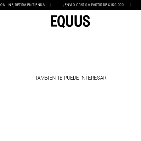
NE, RETIRÁ EN TIENDA
|
¡ENVÍO GRATIS A PARTIR DE $150.000!
|
3 
TAMBIÉN TE PUEDE INTERESAR