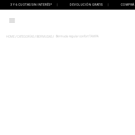
3 Y 6 CUOTAS SIN INTERÉS*
|
DEVOLUCIÓN GRATIS
|
COMPRÁ ONLI
Bermuda regular confort TAMPA
CATEGORÍAS
BERMUDAS