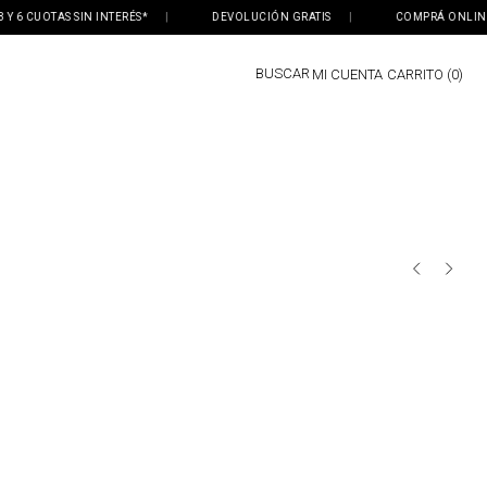
6 CUOTAS SIN INTERÉS*
|
DEVOLUCIÓN GRATIS
|
COMPRÁ ONLINE, RE
BUSCAR
MI CUENTA
0