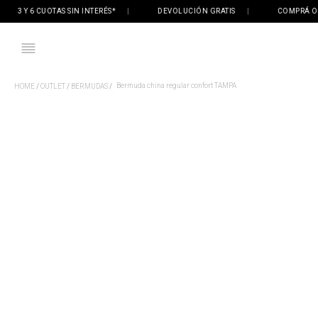
3 Y 6 CUOTAS SIN INTERÉS*
|
DEVOLUCIÓN GRATIS
|
COMPRÁ ONLIN
Bermuda china regular confort TAMPA
OUTLET
BERMUDAS