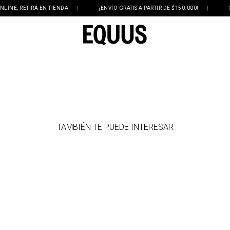
E, RETIRÁ EN TIENDA
|
¡ENVÍO GRATIS A PARTIR DE $150.000!
|
3 Y 
TAMBIÉN TE PUEDE INTERESAR