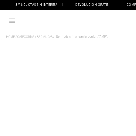
3 Y 6 CUOTAS SIN INTERÉS*
|
DEVOLUCIÓN GRATIS
|
COMPRÁ O
Bermuda china regular confort TAMPA
CATEGORÍAS
BERMUDAS