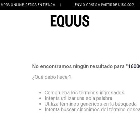
RÁ ONLINE, RETIRÁ EN TIENDA
|
¡ENVÍO GRATIS A PARTIR DE $150.000!
|
No encontramos ningún resultado para "
1600
¿Qué debo hacer?
Comprueba los términos ingresados
Intenta utilizar una sola palabra
Utiliza términos genéricos en la búsqueda
Intenta buscar sinónimos del término dese