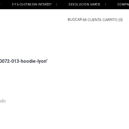
3 Y 6 CUOTAS SIN INTERÉS*
|
DEVOLUCIÓN GRATIS
|
COMPRÁ O
BUSCAR
MI CUENTA
0
0072-013-hoodie-lyon
"
ado