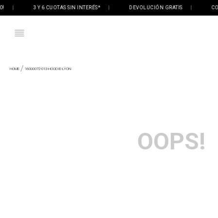
|
3 Y 6 CUOTAS SIN INTERÉS*
|
DEVOLUCIÓN GRATIS
|
COMP
16000072-013-HOODIE-LYON
OOPS!