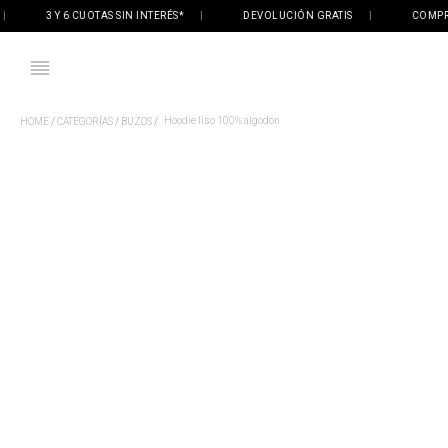
3 Y 6 CUOTAS SIN INTERÉS*
|
DEVOLUCIÓN GRATIS
|
COMPRÁ ON
Hoodie liso 100% algodón
CATEGORÍAS
BUZOS