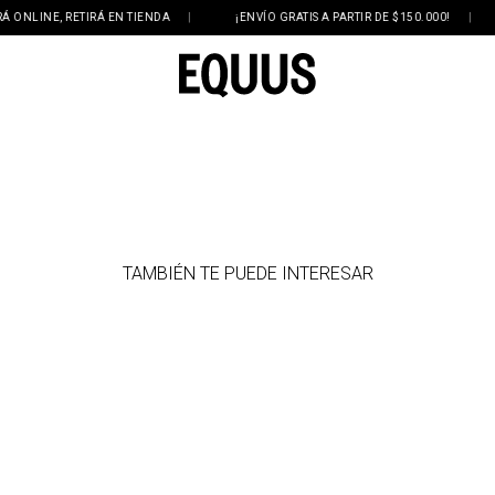
LINE, RETIRÁ EN TIENDA
|
¡ENVÍO GRATIS A PARTIR DE $150.000!
|
TAMBIÉN TE PUEDE INTERESAR