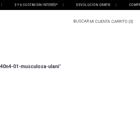
3 Y 6 CUOTAS SIN INTERÉS*
|
DEVOLUCIÓN GRATIS
|
COMPRÁ O
BUSCAR
MI CUENTA
0
40n4-01-musculosa-ulani
"