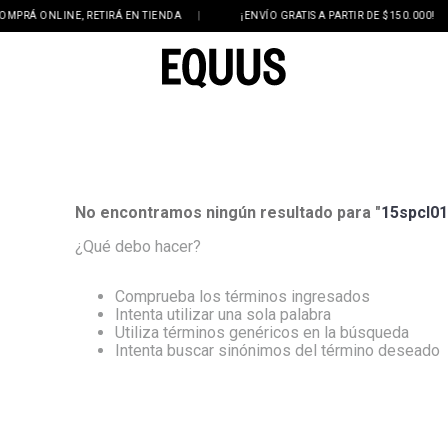
PRÁ ONLINE, RETIRÁ EN TIENDA
|
¡ENVÍO GRATIS A PARTIR DE $150.000!
|
No encontramos ningún resultado para "
15spcl01
¿Qué debo hacer?
Comprueba los términos ingresados
Intenta utilizar una sola palabra
Utiliza términos genéricos en la búsqueda
Intenta buscar sinónimos del término deseado