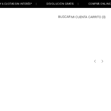
 CUOTAS SIN INTERÉS*
|
DEVOLUCIÓN GRATIS
|
COMPRÁ ONLINE, RET
BUSCAR
MI CUENTA
0