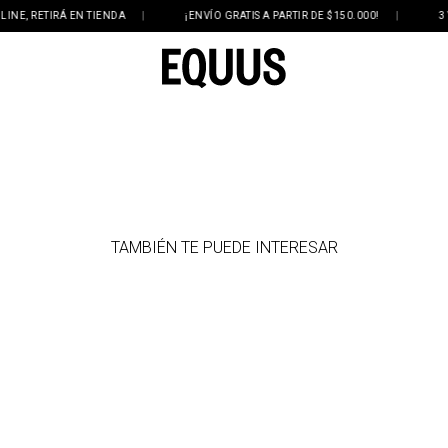
, RETIRÁ EN TIENDA
|
¡ENVÍO GRATIS A PARTIR DE $150.000!
|
3 Y 6
TAMBIÉN TE PUEDE INTERESAR