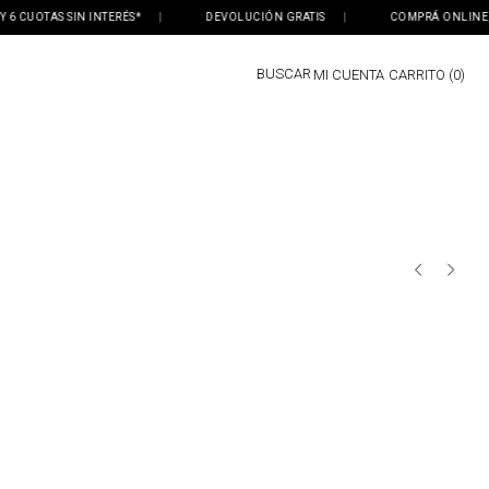
 CUOTAS SIN INTERÉS*
|
DEVOLUCIÓN GRATIS
|
COMPRÁ ONLINE, RET
BUSCAR
MI CUENTA
0