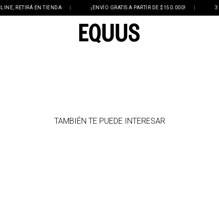
, RETIRÁ EN TIENDA
|
¡ENVÍO GRATIS A PARTIR DE $150.000!
|
3 Y 6
TAMBIÉN TE PUEDE INTERESAR