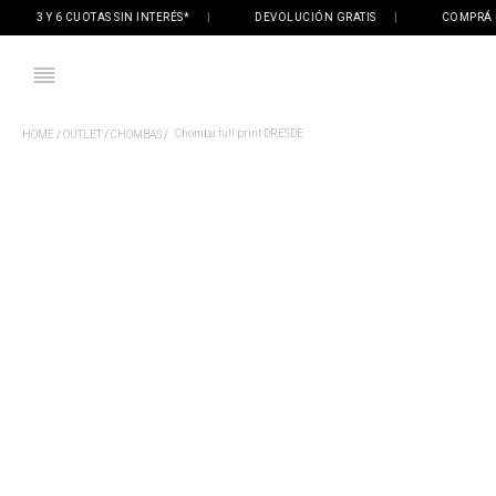
3 Y 6 CUOTAS SIN INTERÉS*
|
DEVOLUCIÓN GRATIS
|
COMPRÁ ONLI
Chomba full print DRESDE
OUTLET
CHOMBAS