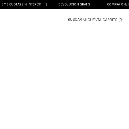
Y 6 CUOTAS SIN INTERÉS*
|
DEVOLUCIÓN GRATIS
|
COMPRÁ ONLINE, 
BUSCAR
MI CUENTA
0