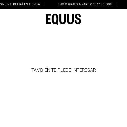
NE, RETIRÁ EN TIENDA
|
¡ENVÍO GRATIS A PARTIR DE $150.000!
|
3 
TAMBIÉN TE PUEDE INTERESAR