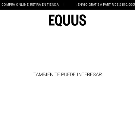
COMPRÁ ONLINE, RETIRÁ EN TIENDA
|
¡ENVÍO GRATIS A PARTIR DE $150.000!
TAMBIÉN TE PUEDE INTERESAR