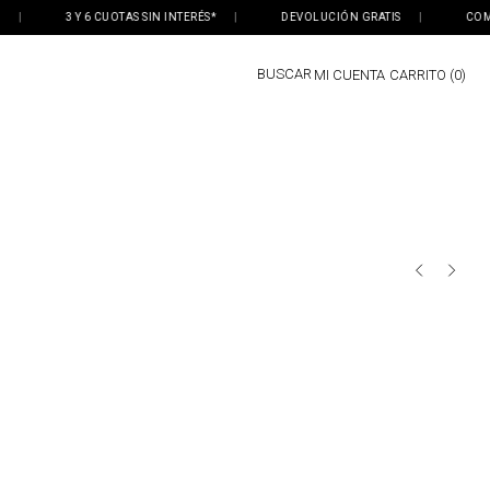
|
3 Y 6 CUOTAS SIN INTERÉS*
|
DEVOLUCIÓN GRATIS
|
COMP
BUSCAR
MI CUENTA
0