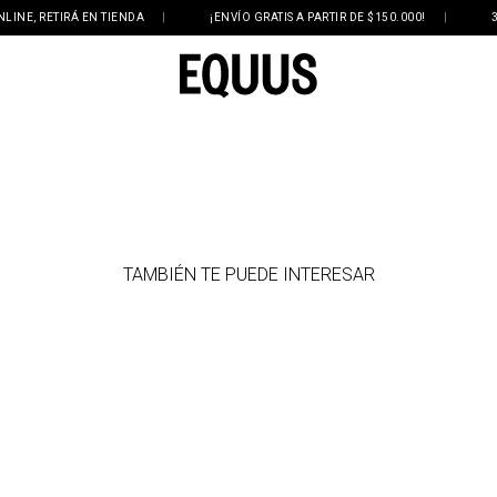
, RETIRÁ EN TIENDA
|
¡ENVÍO GRATIS A PARTIR DE $150.000!
|
3 Y 
TAMBIÉN TE PUEDE INTERESAR