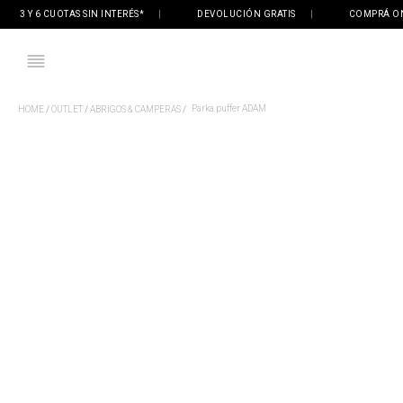
3 Y 6 CUOTAS SIN INTERÉS*
|
DEVOLUCIÓN GRATIS
|
COMPRÁ ONLINE
Parka puffer ADAM
OUTLET
ABRIGOS & CAMPERAS