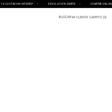
6 CUOTAS SIN INTERÉS*
|
DEVOLUCIÓN GRATIS
|
COMPRÁ ONLINE, RE
BUSCAR
MI CUENTA
0