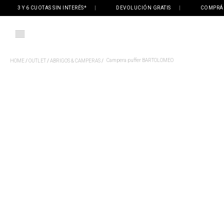
3 Y 6 CUOTAS SIN INTERÉS*
|
DEVOLUCIÓN GRATIS
|
COMPRÁ ONL
Campera puffer BARTOLOMEO
OUTLET
ABRIGOS & CAMPERAS