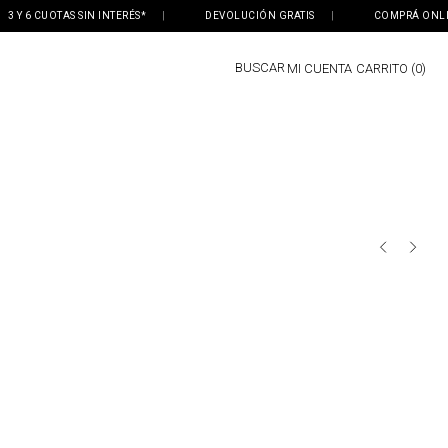
Y 6 CUOTAS SIN INTERÉS*
|
DEVOLUCIÓN GRATIS
|
COMPRÁ ONLINE, 
BUSCAR
MI CUENTA
0