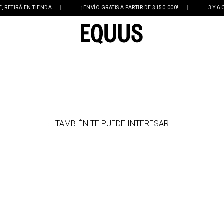
 EN TIENDA
|
¡ENVÍO GRATIS A PARTIR DE $150.000!
|
3 Y 6 CUOTAS S
TAMBIÉN TE PUEDE INTERESAR