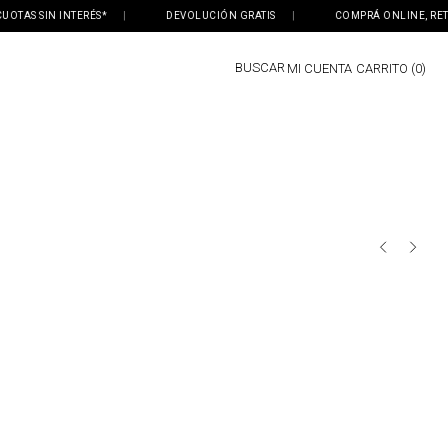
IN INTERÉS*
|
DEVOLUCIÓN GRATIS
|
COMPRÁ ONLINE, RETIRÁ EN T
BUSCAR
MI CUENTA
0