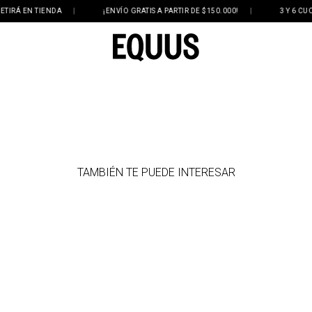
RÁ EN TIENDA
|
¡ENVÍO GRATIS A PARTIR DE $150.000!
|
3 Y 6 CUOTA
TAMBIÉN TE PUEDE INTERESAR