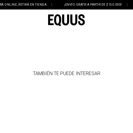
NLINE, RETIRÁ EN TIENDA
|
¡ENVÍO GRATIS A PARTIR DE $150.000!
|
TAMBIÉN TE PUEDE INTERESAR