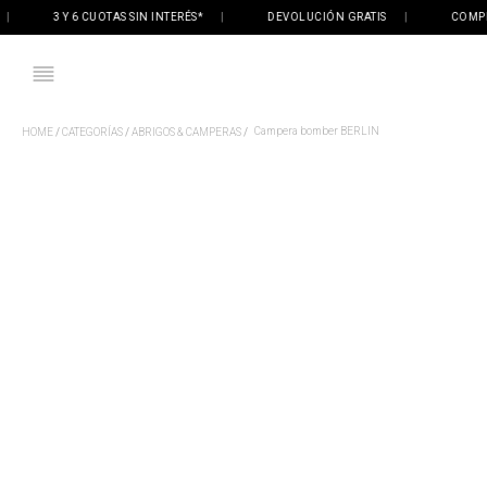
3 Y 6 CUOTAS SIN INTERÉS*
|
DEVOLUCIÓN GRATIS
|
COMPRÁ O
Campera bomber BERLIN
CATEGORÍAS
ABRIGOS & CAMPERAS