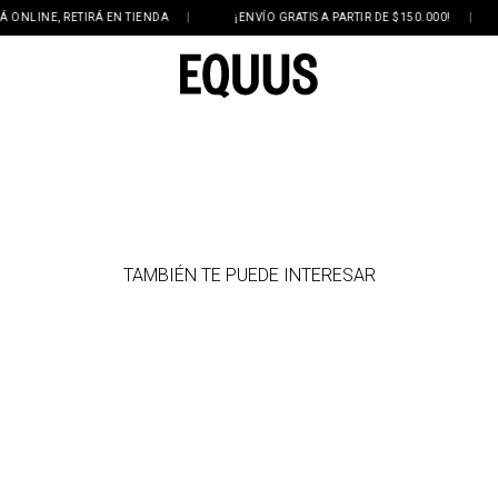
LINE, RETIRÁ EN TIENDA
|
¡ENVÍO GRATIS A PARTIR DE $150.000!
|
TAMBIÉN TE PUEDE INTERESAR