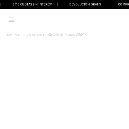
3 Y 6 CUOTAS SIN INTERÉS*
|
DEVOLUCIÓN GRATIS
|
COMPRÁ ON
Cinturón simil cuero JORDAN
OUTLET
ACCESORIOS