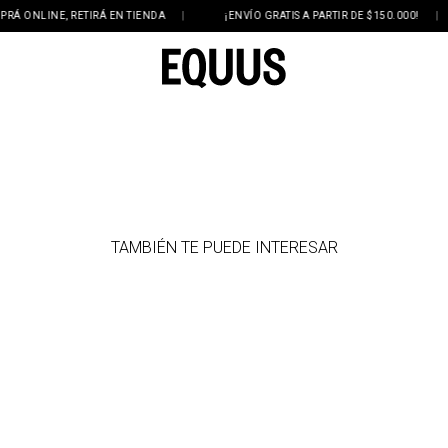
ONLINE, RETIRÁ EN TIENDA
|
¡ENVÍO GRATIS A PARTIR DE $150.000!
|
TAMBIÉN TE PUEDE INTERESAR