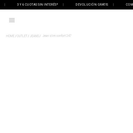
3 Y 6 CUOTAS SIN INTERÉS*
|
DEVOLUCIÓN GRATIS
|
COMPRÁ 
Jean slim confort 247
OUTLET
JEANS