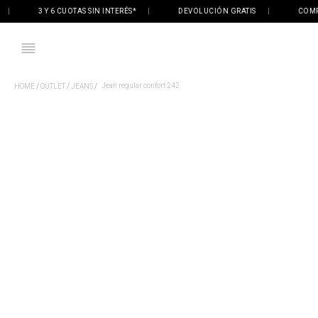
3 Y 6 CUOTAS SIN INTERÉS*
|
DEVOLUCIÓN GRATIS
|
COMPRÁ 
Jean regular confort 242
OUTLET
JEANS