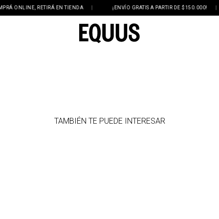
 ONLINE, RETIRÁ EN TIENDA
|
¡ENVÍO GRATIS A PARTIR DE $150.000!
|
TAMBIÉN TE PUEDE INTERESAR