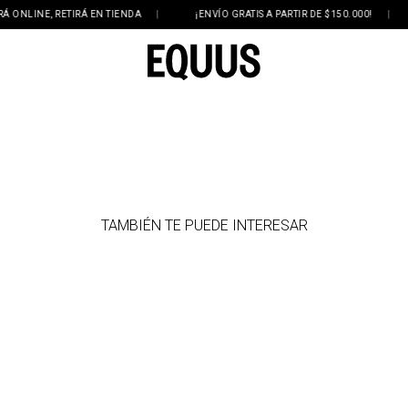
NLINE, RETIRÁ EN TIENDA
|
¡ENVÍO GRATIS A PARTIR DE $150.000!
|
TAMBIÉN TE PUEDE INTERESAR