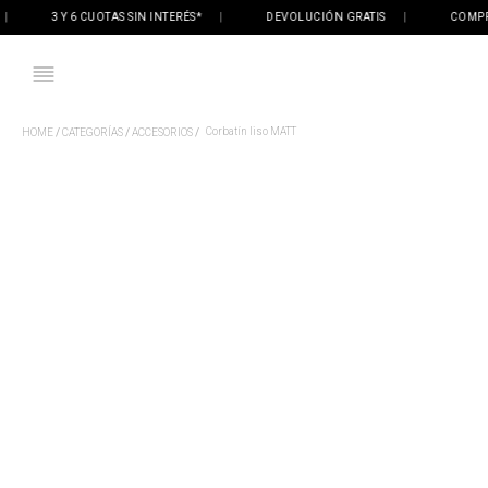
3 Y 6 CUOTAS SIN INTERÉS*
|
DEVOLUCIÓN GRATIS
|
COMPRÁ O
Corbatín liso MATT
CATEGORÍAS
ACCESORIOS