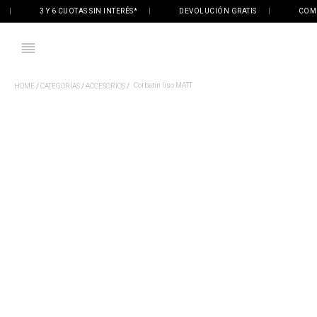
3 Y 6 CUOTAS SIN INTERÉS*
|
DEVOLUCIÓN GRATIS
|
COMPRÁ 
Corbatín liso MATT
CATEGORÍAS
ACCESORIOS