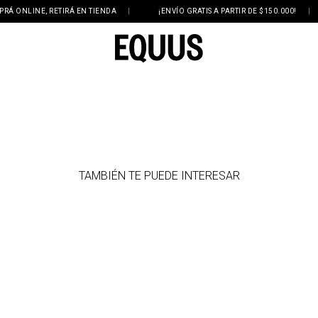
ONLINE, RETIRÁ EN TIENDA
|
¡ENVÍO GRATIS A PARTIR DE $150.000!
|
TAMBIÉN TE PUEDE INTERESAR