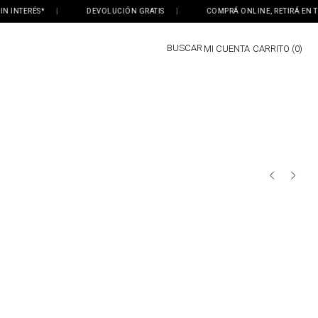
INTERÉS*
|
DEVOLUCIÓN GRATIS
|
COMPRÁ ONLINE, RETIRÁ EN TIE
BUSCAR
MI CUENTA
0