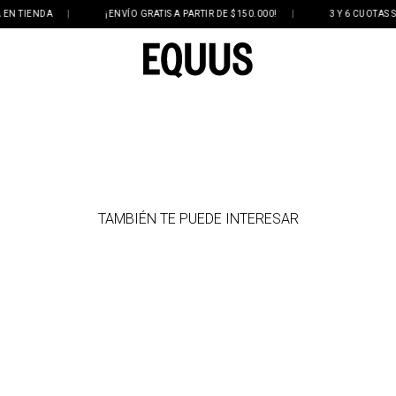
 TIENDA
|
¡ENVÍO GRATIS A PARTIR DE $150.000!
|
3 Y 6 CUOTAS SIN 
TAMBIÉN TE PUEDE INTERESAR