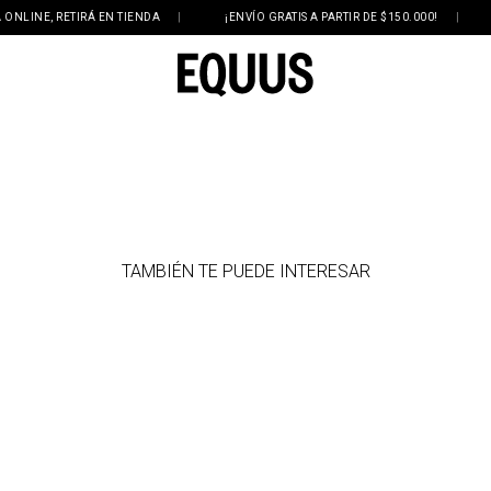
INE, RETIRÁ EN TIENDA
|
¡ENVÍO GRATIS A PARTIR DE $150.000!
|
3
TAMBIÉN TE PUEDE INTERESAR