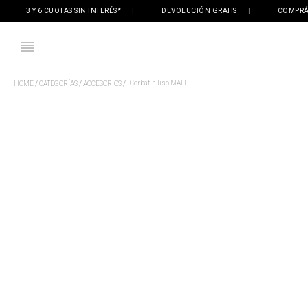
3 Y 6 CUOTAS SIN INTERÉS*
|
DEVOLUCIÓN GRATIS
|
COMPRÁ ONL
Corbatín liso MATT
CATEGORÍAS
ACCESORIOS