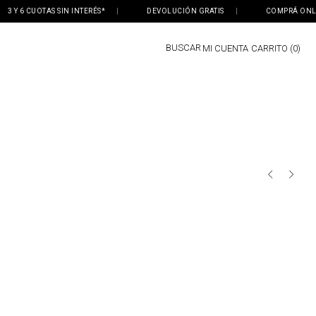
 Y 6 CUOTAS SIN INTERÉS*
|
DEVOLUCIÓN GRATIS
|
COMPRÁ ONLINE, 
BUSCAR
MI CUENTA
0