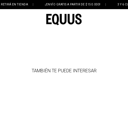
IRÁ EN TIENDA
|
¡ENVÍO GRATIS A PARTIR DE $150.000!
|
3 Y 6 CUOT
TAMBIÉN TE PUEDE INTERESAR