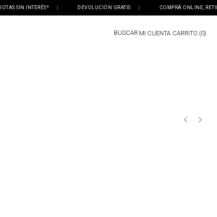
AS SIN INTERÉS*
|
DEVOLUCIÓN GRATIS
|
COMPRÁ ONLINE, RETIRÁ 
BUSCAR
MI CUENTA
0