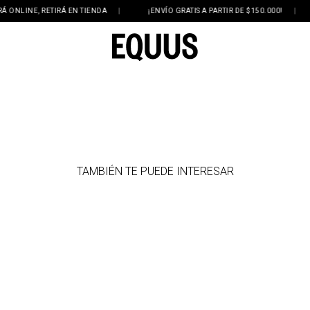
LINE, RETIRÁ EN TIENDA
|
¡ENVÍO GRATIS A PARTIR DE $150.000!
|
TAMBIÉN TE PUEDE INTERESAR