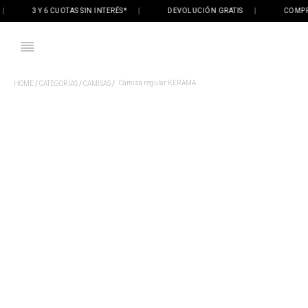
3 Y 6 CUOTAS SIN INTERÉS*
|
DEVOLUCIÓN GRATIS
|
COMPRÁ ON
Camisa regular KERAMA
CATEGORÍAS
CAMISAS