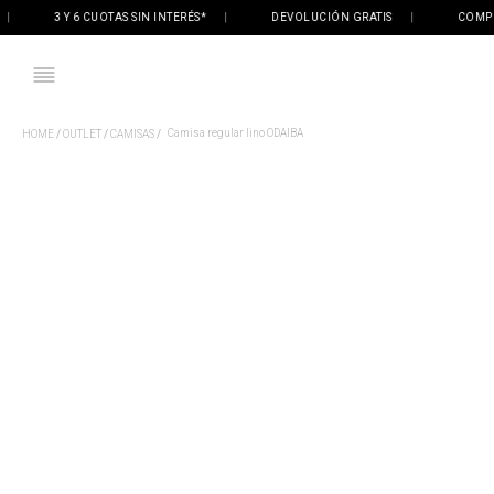
|
3 Y 6 CUOTAS SIN INTERÉS*
|
DEVOLUCIÓN GRATIS
|
COMPRÁ
Camisa regular lino ODAIBA
OUTLET
CAMISAS