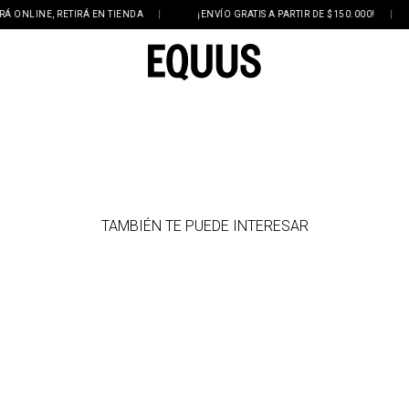
 ONLINE, RETIRÁ EN TIENDA
|
¡ENVÍO GRATIS A PARTIR DE $150.000!
|
TAMBIÉN TE PUEDE INTERESAR