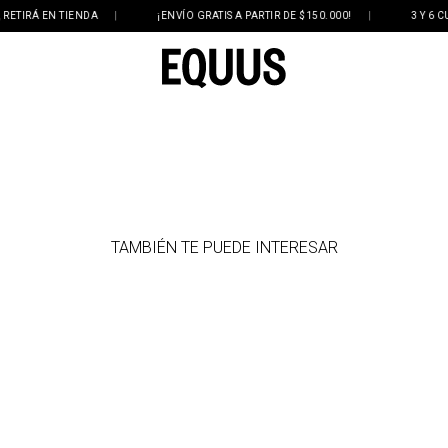
N TIENDA
|
¡ENVÍO GRATIS A PARTIR DE $150.000!
|
3 Y 6 CUOTAS SIN
TAMBIÉN TE PUEDE INTERESAR