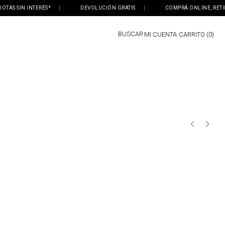
 INTERÉS*
|
DEVOLUCIÓN GRATIS
|
COMPRÁ ONLINE, RETIRÁ EN TI
BUSCAR
MI CUENTA
0