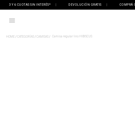
3 Y 6 CUOTAS SIN INTERÉS*
|
DEVOLUCIÓN GRATIS
|
COMPRÁ ONLI
Camisa regular lino HIBISCUS
CATEGORÍAS
CAMISAS