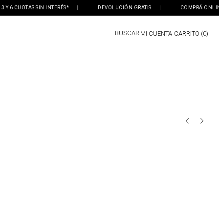
 6 CUOTAS SIN INTERÉS*
|
DEVOLUCIÓN GRATIS
|
COMPRÁ ONLINE, R
BUSCAR
MI CUENTA
0