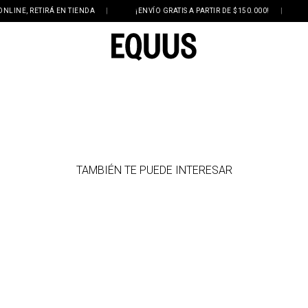
NE, RETIRÁ EN TIENDA
|
¡ENVÍO GRATIS A PARTIR DE $150.000!
|
3 Y
TAMBIÉN TE PUEDE INTERESAR