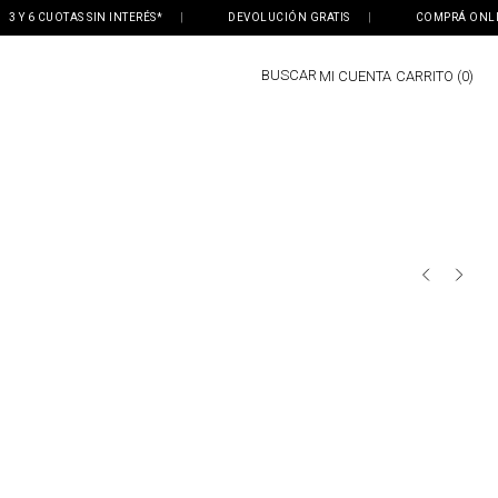
Y 6 CUOTAS SIN INTERÉS*
|
DEVOLUCIÓN GRATIS
|
COMPRÁ ONLINE, 
BUSCAR
MI CUENTA
0