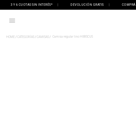
3 Y 6 CUOTAS SIN INTERÉS*
|
DEVOLUCIÓN GRATIS
|
COMPRÁ ONLI
Camisa regular lino HIBISCUS
CATEGORÍAS
CAMISAS