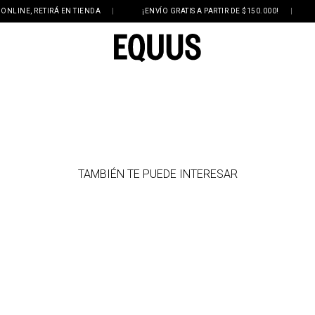
NE, RETIRÁ EN TIENDA
|
¡ENVÍO GRATIS A PARTIR DE $150.000!
|
3 
TAMBIÉN TE PUEDE INTERESAR