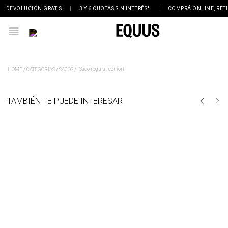
DEVOLUCIÓN GRATIS
|
3 Y 6 CUOTAS SIN INTERÉS*
|
COMPRÁ ONLINE, RETIR
Saco regular confort
CATEGORÍAS
SACOS
TAMBIÉN TE PUEDE INTERESAR