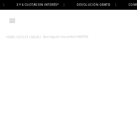
3 Y 6 CUOTAS SIN INTERÉS*
|
DEVOLUCIÓN GRATIS
|
COMPRÁ 
Saco regular lino confort HARPER
OUTLET
SACOS