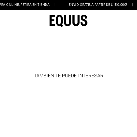
ONLINE, RETIRÁ EN TIENDA
|
¡ENVÍO GRATIS A PARTIR DE $150.000!
|
TAMBIÉN TE PUEDE INTERESAR