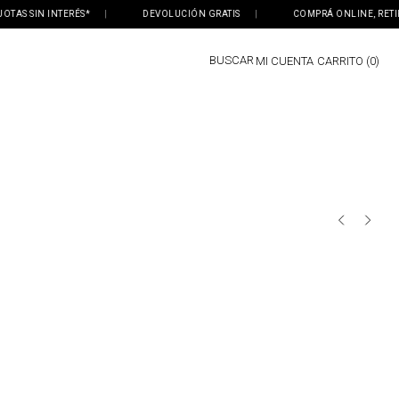
IN INTERÉS*
|
DEVOLUCIÓN GRATIS
|
COMPRÁ ONLINE, RETIRÁ EN T
BUSCAR
MI CUENTA
0