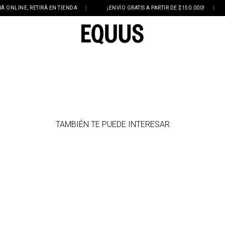
LINE, RETIRÁ EN TIENDA
|
¡ENVÍO GRATIS A PARTIR DE $150.000!
|
TAMBIÉN TE PUEDE INTERESAR