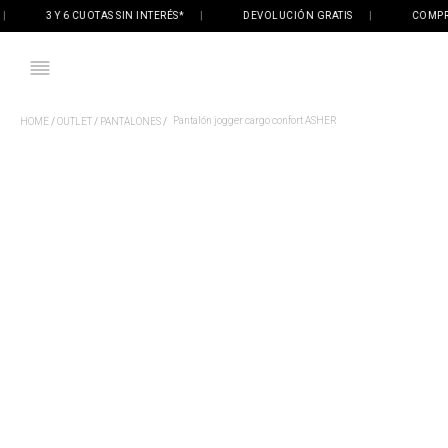
3 Y 6 CUOTAS SIN INTERÉS*
|
DEVOLUCIÓN GRATIS
|
COMPRÁ ON
Pantalón jogger cargo confort ASHER
OUTLET
PANTALONES