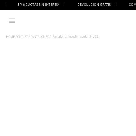
3 Y 6 CUOTAS SIN INTERÉS*
|
DEVOLUCIÓN GRATIS
|
COMPRÁ 
Pantalón chino slim confort HUEZ
OUTLET
PANTALONES