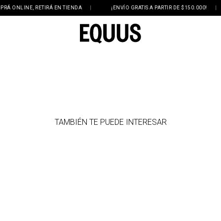
ONLINE, RETIRÁ EN TIENDA
|
¡ENVÍO GRATIS A PARTIR DE $150.000!
|
TAMBIÉN TE PUEDE INTERESAR