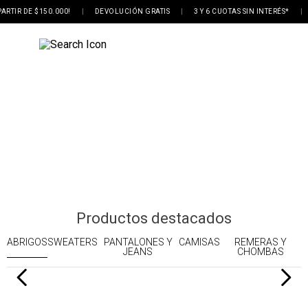
ARTIR DE $150.000!
|
DEVOLUCIÓN GRATIS
|
3 Y 6 CUOTAS SIN INTERÉS*
|
COMPRAR
Productos destacados
ABRIGOS
SWEATERS
PANTALONES Y
CAMISAS
REMERAS Y
JEANS
CHOMBAS