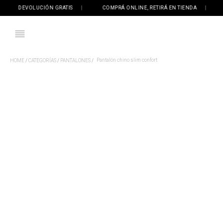
DEVOLUCIÓN GRATIS
|
COMPRÁ ONLINE, RETIRÁ EN TIENDA
|
¡E
Pantalón chino slim confort
CATEGORÍAS
PANTALONES