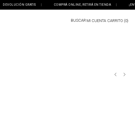
EVOLUCIÓN GRATIS
|
COMPRÁ ONLINE, RETIRÁ EN TIENDA
|
¡ENVÍO 
BUSCAR
MI CUENTA
0