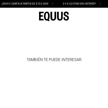
NVÍO GRATIS A PARTIR DE $150.000!
|
3 Y 6 CUOTAS SIN INTERÉS*
|
D
TAMBIÉN TE PUEDE INTERESAR