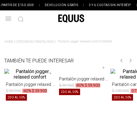
PARTIR DE $150.000!
|
DEVOLUCIÓN GRATIS
|
3 Y 6 CUOTAS SIN INTERÉS*
|
Pantalón jogger relaxed confort CANADA
CATEGORÍAS
PANTALONES
TAMBIÉN TE PUEDE INTERESAR