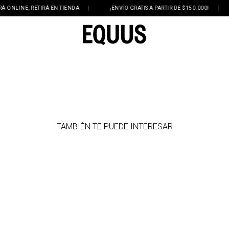
NLINE, RETIRÁ EN TIENDA
|
¡ENVÍO GRATIS A PARTIR DE $150.000!
|
TAMBIÉN TE PUEDE INTERESAR