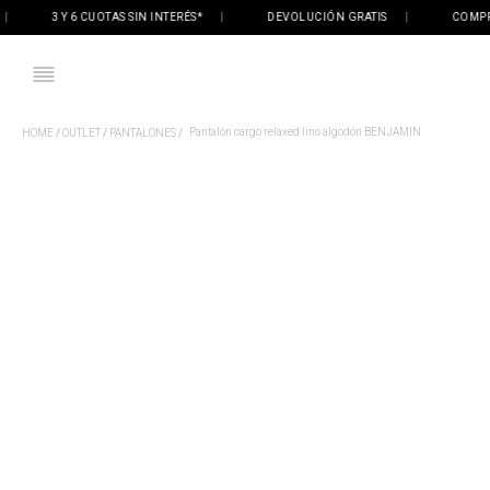
3 Y 6 CUOTAS SIN INTERÉS*
|
DEVOLUCIÓN GRATIS
|
COMPRÁ O
Pantalón cargo relaxed lino algodón BENJAMIN
OUTLET
PANTALONES