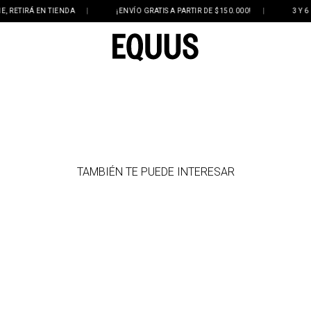
ETIRÁ EN TIENDA
|
¡ENVÍO GRATIS A PARTIR DE $150.000!
|
3 Y 6 CU
TAMBIÉN TE PUEDE INTERESAR