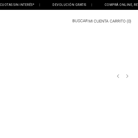
OTAS SIN INTERÉS*
|
DEVOLUCIÓN GRATIS
|
COMPRÁ ONLINE, RETIR
BUSCAR
MI CUENTA
0