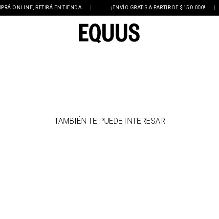
ONLINE, RETIRÁ EN TIENDA
|
¡ENVÍO GRATIS A PARTIR DE $150.000!
|
TAMBIÉN TE PUEDE INTERESAR