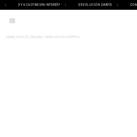
3 Y 6 CUOTAS SIN INTERÉS*
|
DEVOLUCIÓN GRATIS
|
COMPRÁ 
Ambo slim liso LEOPOLD
OUTLET
TRAJES